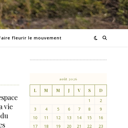
Faire fleurir le mouvement
août 2026
L
M
M
J
V
S
D
espace
1
2
a vie
3
4
5
6
7
8
9
 du
10
11
12
13
14
15
16
es
17
18
19
20
21
22
23