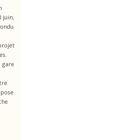
n
 juin,
pondu
s
projet
es.
e gare
tre
ppose
che