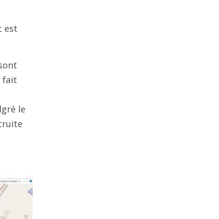
t est
sont
fait
gré le
truite