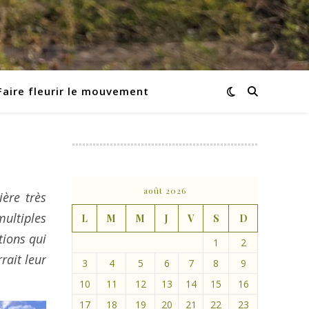
Faire fleurir le mouvement
août 2026
ière très
multiples
L
M
M
J
V
S
D
tions qui
1
2
rait leur
3
4
5
6
7
8
9
10
11
12
13
14
15
16
17
18
19
20
21
22
23