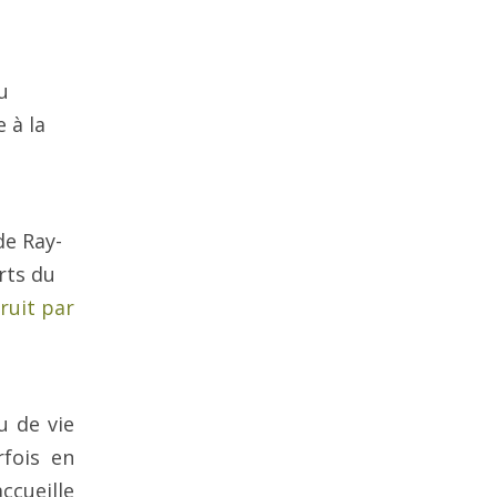
u
 à la
de Ray-
rts du
ruit par
u de vie
fois en
cueille