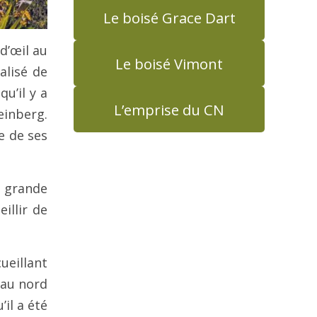
Le boisé Grace Dart
d’œil au
Le boisé Vimont
alisé de
u’il y a
L’emprise du CN
einberg.
re de ses
a grande
illir de
ueillant
 au nord
’il a été