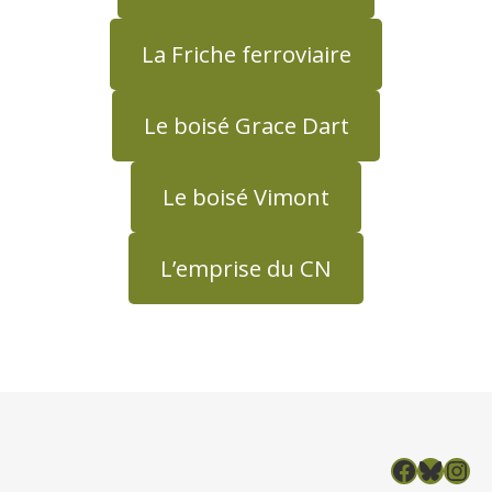
La Friche ferroviaire
Le boisé Grace Dart
Le boisé Vimont
L’emprise du CN
Facebook
Bluesky
Insta