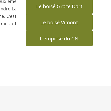
deuxième
Le boisé Grace Dart
endre La
e. C’est
Le boisé Vimont
ermes et
L’emprise du CN