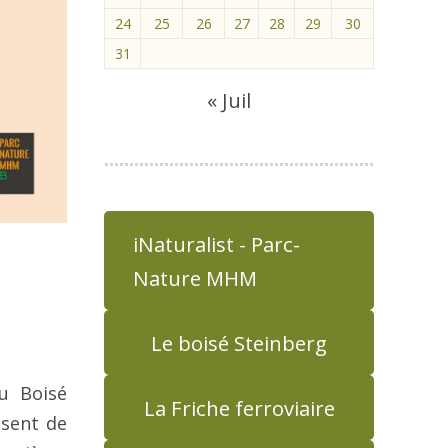
24
25
26
27
28
29
30
31
« Juil
iNaturalist - Parc-
Nature MHM
Le boisé Steinberg
u Boisé
La Friche ferroviaire
usent de