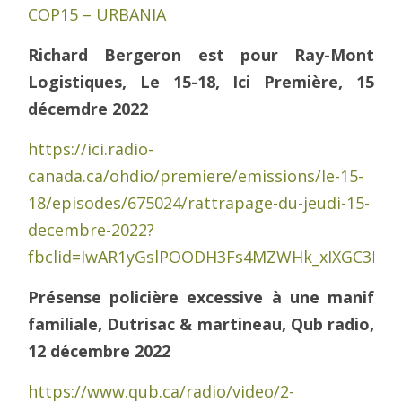
COP15 – URBANIA
Richard Bergeron est pour Ray-Mont
Logistiques, Le 15-18, Ici Première, 15
décemdre 2022
https://ici.radio-
canada.ca/ohdio/premiere/emissions/le-15-
18/episodes/675024/rattrapage-du-jeudi-15-
decembre-2022?
fbclid=IwAR1yGslPOODH3Fs4MZWHk_xIXGC3Pq
Présense policière excessive à une manif
familiale, Dutrisac & martineau, Qub radio,
12 décembre 2022
https://www.qub.ca/radio/video/2-