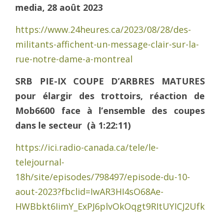
media, 28 août 2023
https://www.24heures.ca/2023/08/28/des-
militants-affichent-un-message-clair-sur-la-
rue-notre-dame-a-montreal
SRB PIE-IX COUPE D’ARBRES MATURES
pour élargir des trottoirs, réaction de
Mob6600 face à l’ensemble des coupes
dans le secteur (à 1:22:11)
https://ici.radio-canada.ca/tele/le-
telejournal-
18h/site/episodes/798497/episode-du-10-
aout-2023?fbclid=IwAR3HI4sO68Ae-
HWBbkt6IimY_ExPJ6plvOkOqgt9RItUYICJ2UfkVlG