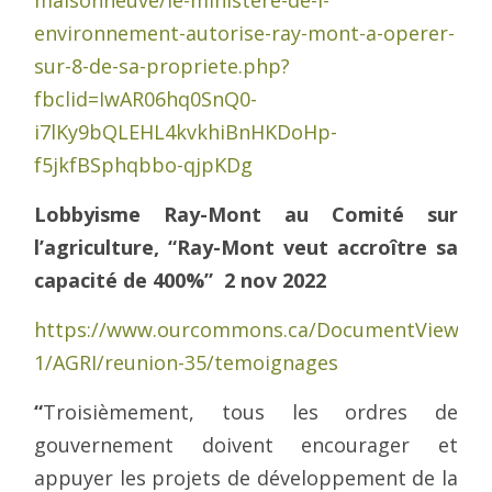
environnement-autorise-ray-mont-a-operer-
sur-8-de-sa-propriete.php?
fbclid=IwAR06hq0SnQ0-
i7lKy9bQLEHL4kvkhiBnHKDoHp-
f5jkfBSphqbbo-qjpKDg
Lobbyisme Ray-Mont au Comité sur
l’agriculture, “Ray-Mont veut accroître sa
capacité de 400%” 2 nov 2022
https://www.ourcommons.ca/DocumentViewer/f
1/AGRI/reunion-35/temoignages
“
Troisièmement, tous les ordres de
gouvernement doivent encourager et
appuyer les projets de développement de la