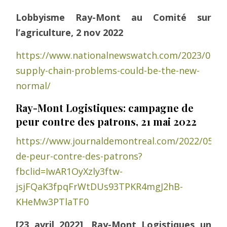
Lobbyisme Ray-Mont au Comité sur
l’agriculture, 2 nov 2022
https://www.nationalnewswatch.com/2023/01/10
supply-chain-problems-could-be-the-new-
normal/
Ray-Mont Logistiques: campagne de
peur contre des patrons, 21 mai 2022
https://www.journaldemontreal.com/2022/05/2
de-peur-contre-des-patrons?
fbclid=IwAR1OyXzly3ftw-
jsjFQaK3fpqFrWtDUs93TPKR4mgJ2hB-
KHeMw3PTlaTF0
[23 avril 2022], Ray-Mont Logistiques un