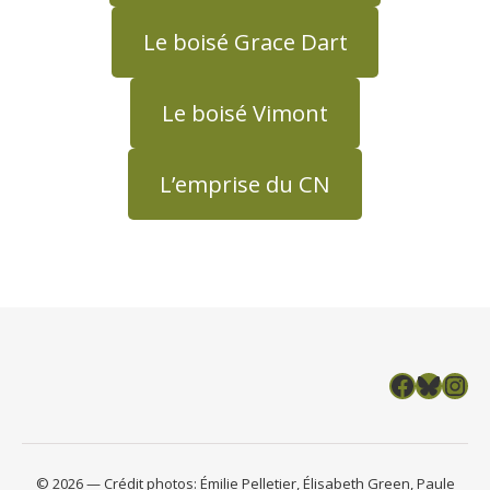
Le boisé Grace Dart
Le boisé Vimont
L’emprise du CN
Facebook
Bluesky
Insta
© 2026 — Crédit photos: Émilie Pelletier, Élisabeth Green, Paule