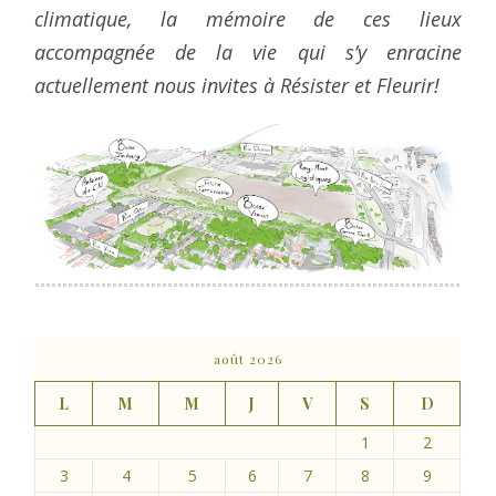
climatique, la mémoire de ces lieux
accompagnée de la vie qui s’y enracine
actuellement nous invites à Résister et Fleurir!
août 2026
L
M
M
J
V
S
D
1
2
3
4
5
6
7
8
9