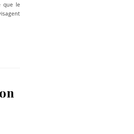
e que le
visagent
non