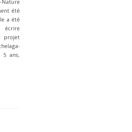
c-Nature
ment été
le a été
 écrire
 projet
helaga-
s 5 ans,