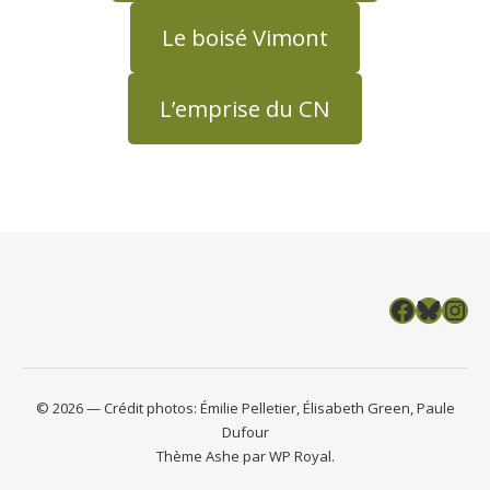
Le boisé Vimont
L’emprise du CN
Facebook
Bluesky
Insta
© 2026 — Crédit photos: Émilie Pelletier, Élisabeth Green, Paule
Dufour
Thème Ashe par
WP Royal
.