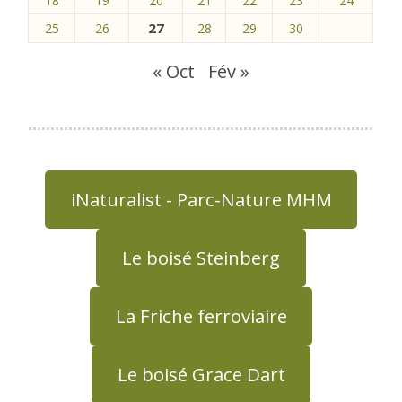
18
19
20
21
22
23
24
27
25
26
28
29
30
« Oct
Fév »
iNaturalist - Parc-Nature MHM
Le boisé Steinberg
La Friche ferroviaire
Le boisé Grace Dart